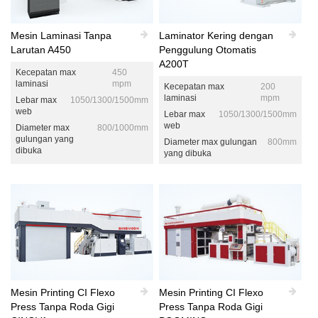
Mesin Laminasi Tanpa
Laminator Kering dengan
Larutan A450
Penggulung Otomatis
A200T
Kecepatan max
450
laminasi
mpm
Kecepatan max
200
laminasi
mpm
Lebar max
1050/1300/1500mm
web
Lebar max
1050/1300/1500mm
web
Diameter max
800/1000mm
gulungan yang
Diameter max gulungan
800mm
dibuka
yang dibuka
Mesin Printing CI Flexo
Mesin Printing CI Flexo
Press Tanpa Roda Gigi
Press Tanpa Roda Gigi