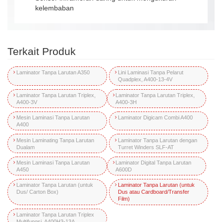
kelembaban
Terkait Produk
Laminator Tanpa Larutan A350
Lini Laminasi Tanpa Pelarut
Quadplex, A400-13-4V
Laminator Tanpa Larutan Triplex,
Laminator Tanpa Larutan Triplex,
A400-3V
A400-3H
Mesin Laminasi Tanpa Larutan
Laminator Digicam Combi A400
A400
Mesin Laminating Tanpa Larutan
Laminator Tanpa Larutan dengan
Dualam
Turret Winders SLF-AT
Mesin Laminasi Tanpa Larutan
Laminator Digital Tanpa Larutan
A450
A600D
Laminator Tanpa Larutan (untuk
Laminator Tanpa Larutan (untuk
Dus/ Carton Box)
Dus atau Cardboard/Transfer
Film)
Laminator Tanpa Larutan Triplex
Multifungsi, A400H3-13A