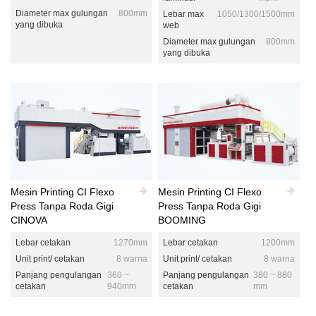
Diameter max gulungan
800mm
Lebar max
1050/1300/1500mm
yang dibuka
web
Diameter max gulungan
800mm
yang dibuka
Mesin Printing CI Flexo
Mesin Printing CI Flexo
Press Tanpa Roda Gigi
Press Tanpa Roda Gigi
CINOVA
BOOMING
Lebar cetakan
1270mm
Lebar cetakan
1200mm
Unit print/ cetakan
8 warna
Unit print/ cetakan
8 warna
Panjang pengulangan
360 ~
Panjang pengulangan
380 ~ 880
cetakan
940mm
cetakan
mm