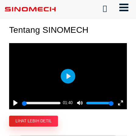

Tentang SINOMECH
Play
01:40
Play
Mute
Enter
fullscre
LIHAT LEBIH DETIL